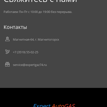
Работаем Пн-Пт с 10:00 до 19:00 без перерыва.
Контакты
Магнитная-64, г. Магнитогорск
+7 (3519) 55-02-25
service@expertgaz74.ru
Expert
Auto
GAS